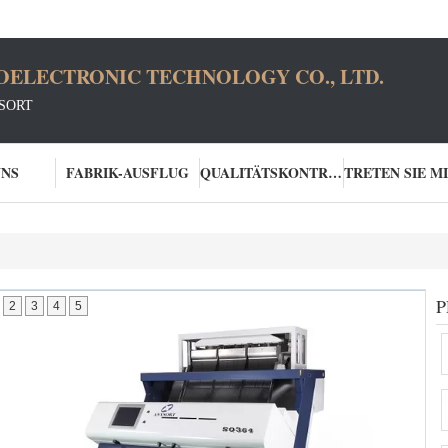
OELECTRONIC TECHNOLOGY CO., LTD.
SORT
UNS
FABRIK-AUSFLUG
QUALITÄTSKONTROLLE
P
2
3
4
5