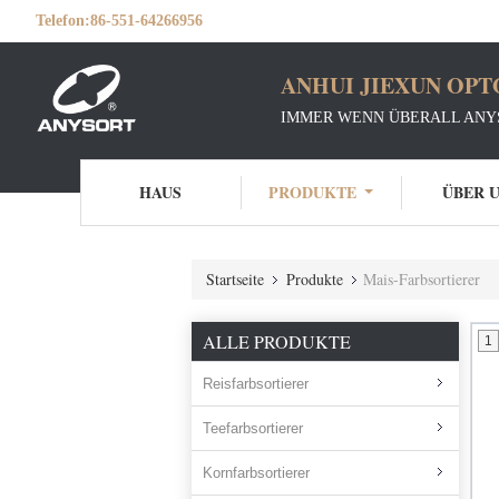
Telefon:
86-551-64266956
ANHUI JIEXUN OPT
IMMER WENN ÜBERALL ANY
HAUS
PRODUKTE
ÜBER 
Startseite
Produkte
Mais-Farbsortierer
ALLE PRODUKTE
1
Reisfarbsortierer
Teefarbsortierer
Kornfarbsortierer