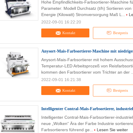
Hohe Empfindlichkeits-Farbsortierer-Maschine f
Parameter: Modell Durchsatz (t/h) Sortieren von
Energie (Kilowatt) Stromversorgung Maß L...
Le
2022-09-01 16:22:20
Kontakt
Bestpreis
Anysort-Mais-Farbsortierer-Maschine mit niedrig
Anysort-Mais-Farbsortierer mit hohem Ausschuss 
Temperatur-LED Arbeitsprozeß von Reisfarbsortie
kommen den Farbsortierer vom Trichter an der .
2022-09-01 16:21:38
Kontakt
Bestpreis
Intelligenter Contral-Mais-Farbsortierer, industri
Intelligenter Contral-Mais-Farbsortierer-industri
neue „Wolken“ Ära der Farbe Industrie sortieren
Farbsortierers führend ge...
Lesen Sie weiter