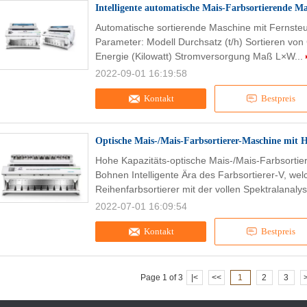
Intelligente automatische Mais-Farbsortierende M
Automatische sortierende Maschine mit Fernsteu
Parameter: Modell Durchsatz (t/h) Sortieren von
Energie (Kilowatt) Stromversorgung Maß L×W...
2022-09-01 16:19:58
Kontakt
Bestpreis
Optische Mais-/Mais-Farbsortierer-Maschine mit
Hohe Kapazitäts-optische Mais-/Mais-Farbsortier
Bohnen Intelligente Ära des Farbsortierer-V, welc
Reihenfarbsortierer mit der vollen Spektralanalys
2022-07-01 16:09:54
Kontakt
Bestpreis
Page 1 of 3
|<
<<
1
2
3