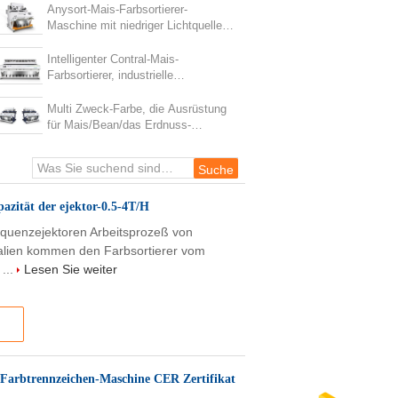
Maschine CER Zertifikat
Anysort-Mais-Farbsortierer-
Maschine mit niedriger Lichtquelle
der Temperatur-LED
Intelligenter Contral-Mais-
Farbsortierer, industrielle
Farbsortierende Maschine
Multi Zweck-Farbe, die Ausrüstung
für Mais/Bean/das Erdnuss-
Sortieren sortiert
azität der ejektor-0.5-4T/H
quenzejektoren Arbeitsprozeß von
rialien kommen den Farbsortierer vom
 ...
Lesen Sie weiter
/Farbtrennzeichen-Maschine CER Zertifikat