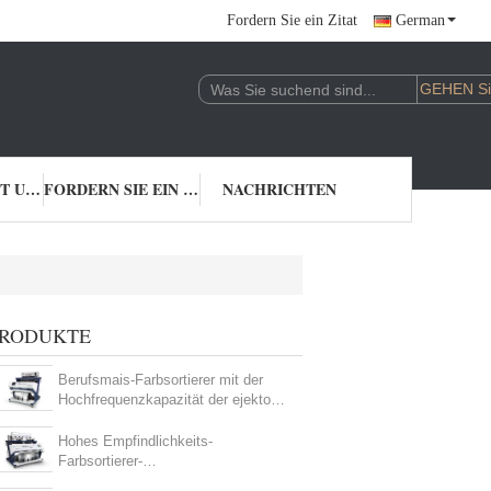
Fordern Sie ein Zitat
German
TRETEN SIE MIT UNS IN VERBINDUNG
FORDERN SIE EIN ZITAT
NACHRICHTEN
RODUKTE
Berufsmais-Farbsortierer mit der
Hochfrequenzkapazität der ejektor-
0.5-4T/H
Hohes Empfindlichkeits-
Farbsortierer-
Maschinen-/Farbtrennzeichen-