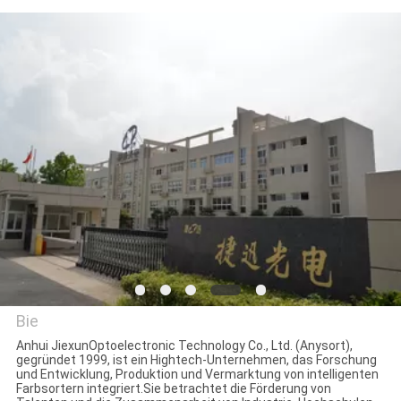
TRETEN
SIE
MIT
UNS
IN
VERBINDUNG
NACHRICHTEN
FORDERN
Bie
SIE
Anhui JiexunOptoelectronic Technology Co., Ltd. (Anysort),
gegründet 1999, ist ein Hightech-Unternehmen, das Forschung
EIN
Anhui Jiexun Optoelectronic
und Entwicklung, Produktion und Vermarktung von intelligenten
Farbsortern integriert.Sie betrachtet die Förderung von
ZITAT