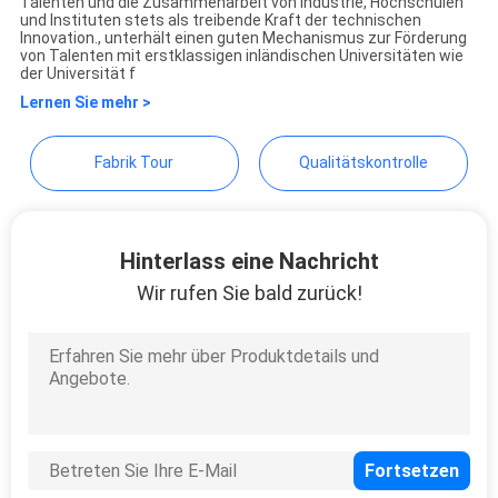
Technology Co., Ltd.
Talenten und die Zusammenarbeit von Industrie, Hochschulen
und Instituten stets als treibende Kraft der technischen
Innovation., unterhält einen guten Mechanismus zur Förderung
von Talenten mit erstklassigen inländischen Universitäten wie
SITEMAP
der Universität f
Lernen Sie mehr >
PRIVACY
Fabrik Tour
Qualitätskontrolle
POLICY
Hinterlass eine Nachricht
Wir rufen Sie bald zurück!