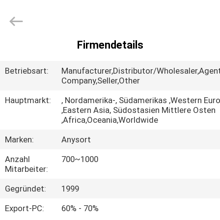
Optoelectronic
Technology
Co.,
Ltd..
All
Rights
Firmendetails
Reserved.
HAUS
Betriebsart:
Manufacturer,Distributor/Wholesaler,Agent
PRODUKTE
Company,Seller,Other
Hauptmarkt:
, Nordamerika-, Südamerikas ,Western Eur
,Eastern Asia, Südostasien Mittlere Osten
ÜBER
,Africa,Oceania,Worldwide
UNS
Marken:
Anysort
Anzahl
700~1000
FABRIK-
Mitarbeiter:
AUSFLUG
Gegründet:
1999
QUALITÄTSKONTROLLE
Export-PC:
60% - 70%