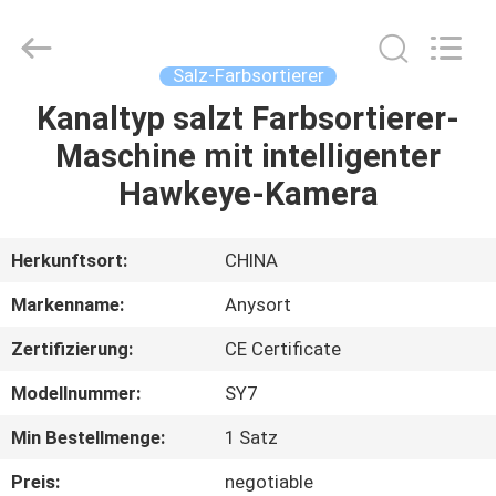
Optoelectronic
Technology
Co.,
Ltd..
All
Salz-Farbsortierer
Rights
Reserved.
Kanaltyp salzt Farbsortierer-
HAUS
Maschine mit intelligenter
PRODUKTE
Hawkeye-Kamera
ÜBER
Herkunftsort:
CHINA
UNS
Markenname:
Anysort
Zertifizierung:
CE Certificate
FABRIK-
Modellnummer:
SY7
AUSFLUG
Min Bestellmenge:
1 Satz
QUALITÄTSKONTROLLE
Preis:
negotiable