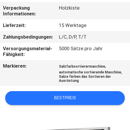
Verpackung
Holzkiste
TRETEN
Informationen:
SIE
Lieferzeit:
15 Werktage
MIT
Zahlungsbedingungen:
L/C, D/P, T/T
UNS
Versorgungsmaterial-
5000 Sätze pro Jahr
IN
Fähigkeit:
VERBINDUNG
Markieren:
,
Salzfarbsortierermaschine
,
automatische sortierende Maschine
Salze färben das Sortieren der
NACHRICHTEN
Ausrüstung
FORDERN
BESTPREIS
SIE
EIN
ZITAT