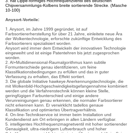
3. hat Lippe-förmiges Hochfrequenzventil des deutschen
Chipversammlungs-Kolbens breite sortierende Strecke. (Masche
10-100)
Anysort-Vorteile:
1.
Anysort, im Jahre 1999 gegründet, ist auf
Farbsortiererherstellung für über 21 Jahre, einleitete neue Ära
der Wolkentechnologie, erforschte zukünftige Entwicklung des
Farbsortierers spezialisiert worden.
Anysort wird immer dem Entwickeln der innovativen Technologie
eingeweiht und ist einige Patentehren bis jetzt zugesprochen
worden.
2. AI+Multidimensional-Raumalgorithmus kann subtile
Formunterschiede genau identifizieren, um feine
Klassifikationsbedingungen zu erfüllen und das in guter
Verfassung zu erhalten, das Effekt sortiert.
3. Die globale Initiative hawkeye Anerkennungstechnologie, die
mit Wolkenbild-Hochgeschwindigkeitsgefangennahme kombiniert
werden und die Verfahrenstechnik können kleine Stelle,
geringfügigen Farbunterschied und einige andere
Verunreinigungen genau erkennen, die normaler Farbsortierer
nicht erkennen kann. Er verwirklicht tadellos genaue
Klassifikation und optimiertes Übertragverhältnis.
4. On-line-Technikservice ist immer beim Installation und
Kundendienst am Ort erbringen in allen Ländern verfügbar.
5. intelligentes Hochfrequenzmagnetventil mit hoher sortierender
Genauigkeit, ultra-niedrigem Luftverbrauch und hoher