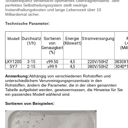
Schaltfrequenz verwirklicht optimiertes Übertragverhältnis. Sein
perfektes Selbstheilungssystem stellt niedrige
Instandhaltungskosten und lange Lebenszeit über 10
Milliardemal sicher.
Technische Parameter:
Modell
Durchsatz
Sortieren
Energie
Stromversorgung
(t/h)
von
(Kilowatt)
L
Genauigkeit
(Mil
(%)
LKY1200
3-15
≥99.50
4,5
220V/50HZ
3830X
SY7
2-15
≥99.9
4,5
380V/50HZ
3040*
Anmerkung:
Abhängig von verschiedenen Rohstoffen und
unterschiedlichem Verunreinigungsprozentsatz in den
Rohstoffen, ändern die Parameter, die in der oben genannten
Tabelle aufgelistet werden, gewissermassen, die Hinweise für Sie
ein passendes Modell wählend sind.
Sortieren von Beispielen: